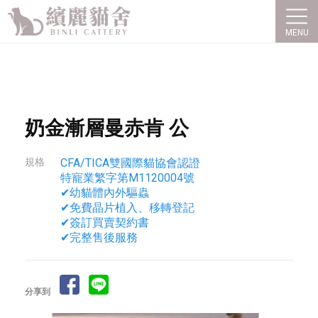
奶金漸層曼赤肯 公
CFA/TICA雙國際貓協會認證
特寵業繁字第M1120004號
✔幼貓體內外驅蟲
✔免費晶片植入、移轉登記
✔簽訂買賣契約書
✔完整售後服務
分享到