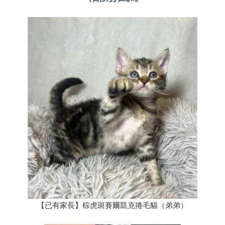
【已有家長】棕虎斑賽爾凱克捲毛貓（弟弟）