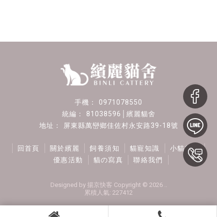
0971078550
81038596│繽麗貓舍
屏東縣萬巒鄉佳佐村永安路39-18號
回首頁
關於繽麗
飼養須知
貓寵知識
小貓找家
優惠活動
貓の寫真
聯絡我們
Designed by
揚京快客
Copyright © 2026
..
累積人氣: 227412