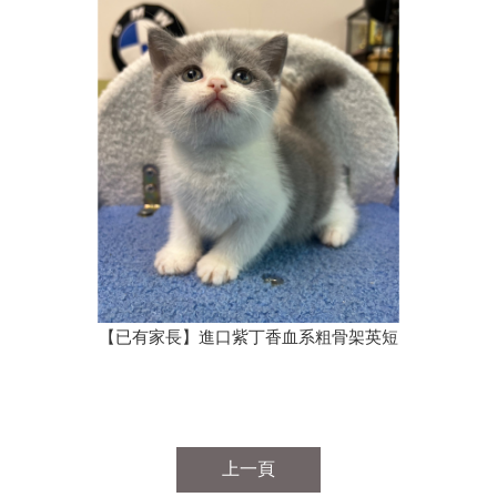
【已有家長】進口紫丁香血系粗骨架英短
上一頁