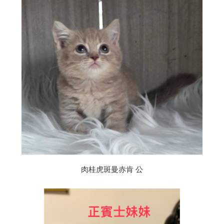
肉桂虎斑曼赤肯 公