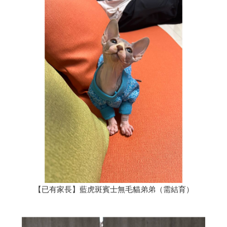
【已有家長】藍虎斑賓士無毛貓弟弟（需結育）